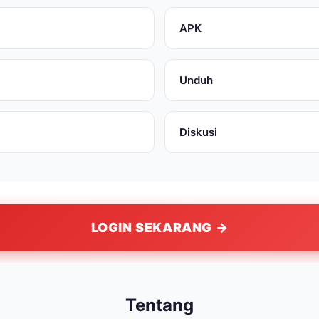
APK
Unduh
Diskusi
LOGIN SEKARANG →
Tentang