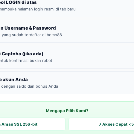
bol LOGIN di atas
embuka halaman login resmi di tab baru
an Username & Password
 yang sudah terdaftar di bemo88
i Captcha (jika ada)
untuk konfirmasi bukan robot
e akun Anda
n dengan saldo dan bonus Anda
Mengapa Pilih Kami?
in Aman SSL 256-bit
⚡ Akses Cepat <5