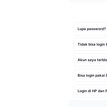
Lupa password? 
Tidak bisa login 
Akun saya terblo
Bisa login paka
Login di HP dan