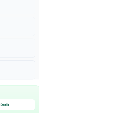
 Detik