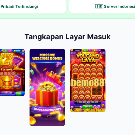
a Pribadi Terlindungi
🇮🇩 Server Indonesi
Tangkapan Layar Masuk