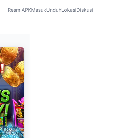
Resmi
APK
Masuk
Unduh
Lokasi
Diskusi