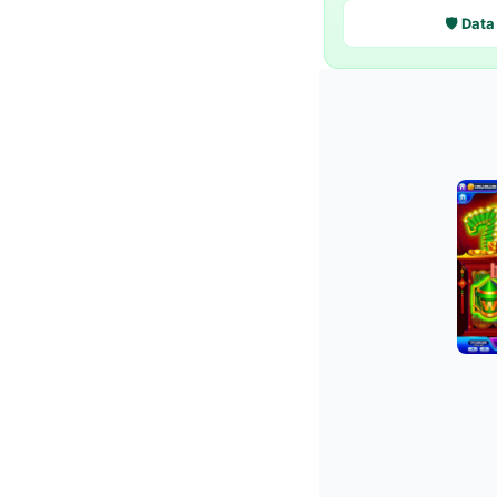
🛡️ Dat