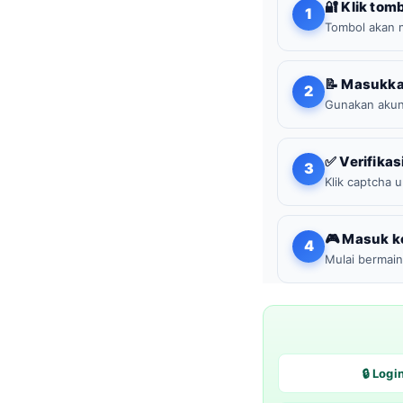
🔐 Klik tom
1
Tombol akan m
📝 Masukk
2
Gunakan akun
✅ Verifikas
3
Klik captcha 
🎮 Masuk k
4
Mulai bermai
🔒 Log