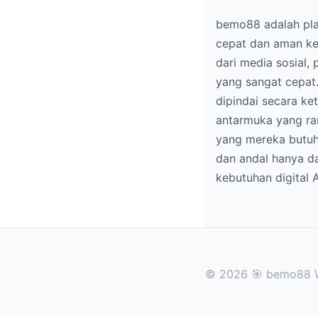
bemo88 adalah pla
cepat dan aman ke
dari media sosial,
yang sangat cepat.
dipindai secara k
antarmuka yang r
yang mereka butuh
dan andal hanya d
kebutuhan digital 
© 2026 🎯 bemo88 We