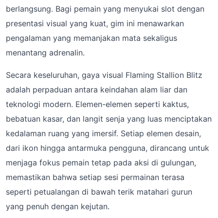
berlangsung. Bagi pemain yang menyukai slot dengan
presentasi visual yang kuat, gim ini menawarkan
pengalaman yang memanjakan mata sekaligus
menantang adrenalin.
Secara keseluruhan, gaya visual Flaming Stallion Blitz
adalah perpaduan antara keindahan alam liar dan
teknologi modern. Elemen-elemen seperti kaktus,
bebatuan kasar, dan langit senja yang luas menciptakan
kedalaman ruang yang imersif. Setiap elemen desain,
dari ikon hingga antarmuka pengguna, dirancang untuk
menjaga fokus pemain tetap pada aksi di gulungan,
memastikan bahwa setiap sesi permainan terasa
seperti petualangan di bawah terik matahari gurun
yang penuh dengan kejutan.