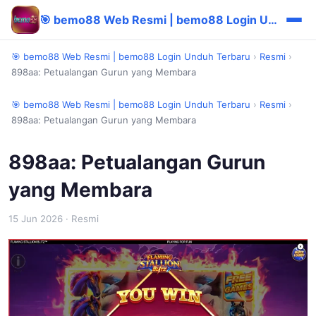
🎯 bemo88 Web Resmi | bemo88 Login Unduh Terbaru
🎯 bemo88 Web Resmi | bemo88 Login Unduh Terbaru
›
Resmi
›
898aa: Petualangan Gurun yang Membara
🎯 bemo88 Web Resmi | bemo88 Login Unduh Terbaru
›
Resmi
›
898aa: Petualangan Gurun yang Membara
898aa: Petualangan Gurun
yang Membara
15 Jun 2026
· Resmi