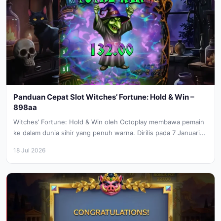
Panduan Cepat Slot Witches’ Fortune: Hold & Win –
898aa
Witches’ Fortune: Hold & Win oleh Octoplay membawa pemain
ke dalam dunia sihir yang penuh warna. Dirilis pada 7 Januari...
18 Jul 2026