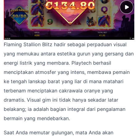
Flaming Stallion Blitz hadir sebagai perpaduan visual
yang memukau antara estetika gurun yang gersang dan
energi listrik yang membara. Playtech berhasil
menciptakan atmosfer yang intens, membawa pemain
ke tengah lanskap barat yang liar di mana matahari
terbenam menciptakan cakrawala oranye yang
dramatis. Visual gim ini tidak hanya sekadar latar
belakang; ia adalah bagian integral dari pengalaman
bermain yang mendebarkan.
Saat Anda memutar gulungan, mata Anda akan