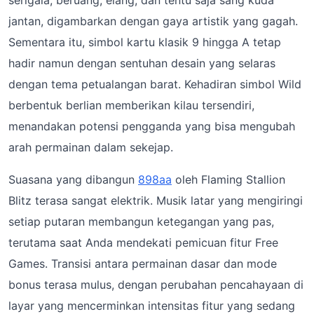
serigala, beruang, elang, dan tentu saja sang kuda
jantan, digambarkan dengan gaya artistik yang gagah.
Sementara itu, simbol kartu klasik 9 hingga A tetap
hadir namun dengan sentuhan desain yang selaras
dengan tema petualangan barat. Kehadiran simbol Wild
berbentuk berlian memberikan kilau tersendiri,
menandakan potensi pengganda yang bisa mengubah
arah permainan dalam sekejap.
Suasana yang dibangun
898aa
oleh Flaming Stallion
Blitz terasa sangat elektrik. Musik latar yang mengiringi
setiap putaran membangun ketegangan yang pas,
terutama saat Anda mendekati pemicuan fitur Free
Games. Transisi antara permainan dasar dan mode
bonus terasa mulus, dengan perubahan pencahayaan di
layar yang mencerminkan intensitas fitur yang sedang